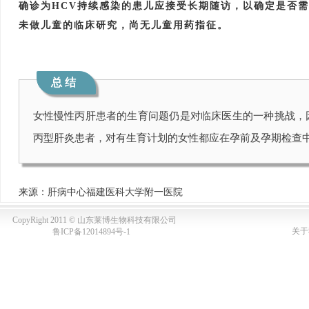
确诊为HCV持续感染的患儿应接受长期随访，以确定是否
未做儿童的临床研究，尚无儿童用药指征。
总 结
女性慢性丙肝患者的生育问题仍是对临床医生的一种挑战，因
丙型肝炎患者，对有生育计划的女性都应在孕前及孕期检查中
来源：
肝病中心福建医科大学附一医院
CopyRight 2011 © 山东莱博生物科技有限公司
关于
鲁ICP备12014894号-1
1
关键词