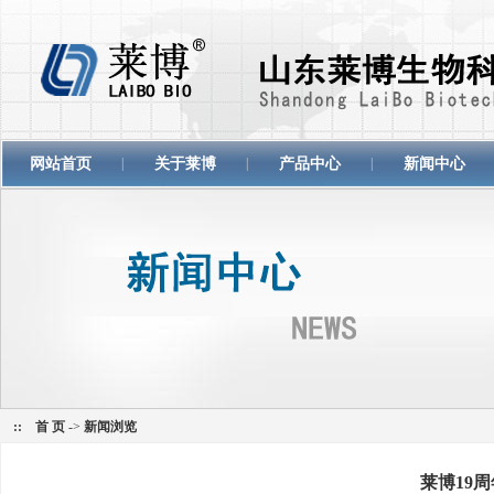
网站首页
|
关于莱博
|
产品中心
|
新闻中心
::
首 页
->
新闻浏览
莱博19周