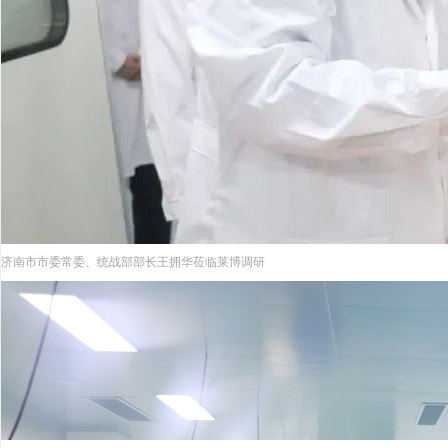
济南市市委常委、统战部部长王拥华莅临莱博调研