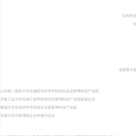
比利时
省委重大
山东第一医科大学生物医学科学学院师生走进莱博科技产业园
齐鲁工业大学生物工程学院师生到莱博科技产业园参观交流
聊城大学生命科学学院师生走进莱博科技产业园
济南大学与莱博校企合作签约仪式