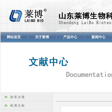
网站首页
|
关于莱博
|
产品中心
|
新闻中心
政 策 法 规
检 测 文 献