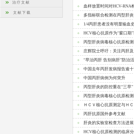
治 疗 文 献
血样放置时间对HCV-RN
文 献 下 载
多指标联合检测在丙型肝炎
1/4丙肝患者没有明显输血
HCV核心抗原作为“窗口期
丙型肝炎病毒核心抗原检测
庄辉院士呼吁：关注丙肝及
“早治丙肝 告别病肝”防治
中国去年丙肝发病报告逾十万
中国丙肝病例为何突升
丙型肝炎的防控重在“三早”
丙型肝炎病毒核心抗原检测
ＨＣＶ核心抗原测定与ＨＣ
丙肝抗原国外参考文献
肝炎的实验室检查方法进展-
HCV核心抗原检测的临床